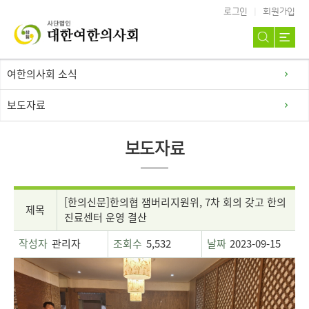
로그인
회원가입
여한의사회 소식
보도자료
보도자료
[한의신문]한의협 잼버리지원위, 7차 회의 갖고 한의
제목
진료센터 운영 결산
작성자
관리자
조회수
5,532
날짜
2023-09-15