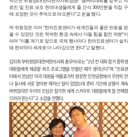
박소연 위원장(대한여한의사회장)은 “잼버리대회를 앞두고 의
료진 및 진료 보조 한의대생들에게 줄 간식 300인분을 직접 구
매·포장한 것이 추억으로 떠오른다”고 운을 뗐다.
박 위원장은 이어 “한의진료센터가 세계인들의 좋은 반응을 얻
을 수 있었던 것은 척박한 환경 속에서 다들 힘을 합친 덕분”이
라며 “이를 계기로 앞으로 국제 행사마다 한의진료센터가 설치
돼 한의약이 세계로 더 나아갔으면 한다”고 말했다.
김지희 부위원장(대한여한의사회 총무이사)는 “2년 전 대회 참가 중학생
대원들에게 제공할 퀴즈 프로그램을 만들던 때가 생각난다”며 “진료센
터에서 만났던 미국 대원을 여름휴가차 방문한 인천공항에서 우연히 만
나 동시에 서로 알아본 재미난 일이 있었는데 준비 기간에 상황이 계속
바뀌었지만 우리의 진심은 참가한 세계 스카우트 대원들에게 잘 전해졌
으리라 믿는다”고 소감을 전했다
.