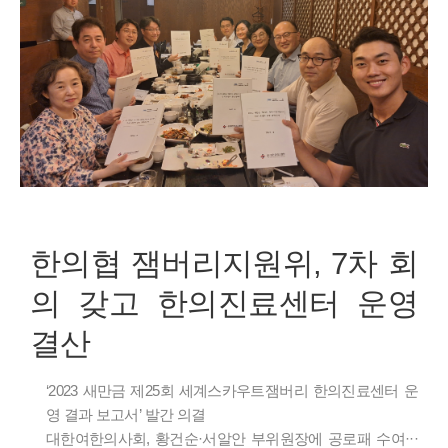
한의협 잼버리지원위, 7차 회
의 갖고 한의진료센터 운영
결산
‘2023 새만금 제25회 세계스카우트잼버리 한의진료센터 운
영 결과 보고서’ 발간 의결
대한여한의사회, 황건순·서알안 부위원장에 공로패 수여···