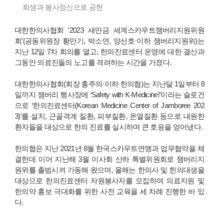
희생과 봉사정신으로 공헌
대한한의사협회 ‘2023 새만금 세계스카우트잼버리지원위원
회’(공동위원장 황만기, 박소연, 양선호·이하 잼버리지원위)는
지난 12일 7차 회의를 열고, 한의진료센터 운영에 대한 결산과
그동안 의료진들의 노고를 격려하는 시간을 가졌다.
대한한의사협회(회장 홍주의·이하 한의협)는 지난달 1일부터 8
일까지 잼버리 행사장에 ‘Safety with K-Medicine!’이라는 슬로건
으로 ‘한의진료센터(Korean Medicine Center of Jamboree 202
3)’를 설치, 근골격계 질환, 피부질환, 온열질환 등으로 내원한
환자들을 대상으로 한의 진료를 실시하며 큰 호응을 얻어냈다.
한의협은 지난 2021년 8월 한국스카우트연맹과 업무협약을 체
결한데 이어 지난해 3월 이사회 산하 특별위원회로 잼버리지
원위를 출범시켜 가동해 왔으며, 올해는 한의사 및 한의대생을
대상으로 한의진료센터 자원봉사자를 모집하여 의료지원 및
한의약 홍보 극대화를 위한 사전 교육을 세 차례 진행한 바 있
다.