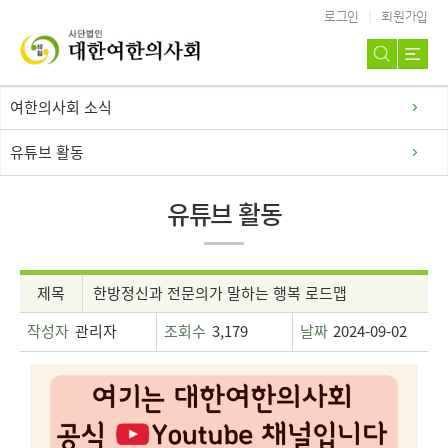
로그인
회원가입
여한의사회 소식
유튜브 활동
유튜브 활동
제목
한방정신과 전문의가 말하는 행복 로드맵
작성자
관리자
조회수
3,179
날짜
2024-09-02