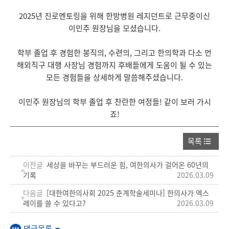
2025년 진로멘토링을 위해 한방병원 레지던트로 근무중이신
이민주 원장님을 모셨습니다.
학부 졸업 후 경험한 봉직의, 수련의, 그리고 한의학과 다소 먼
해외직구 대행 사장님 경험까지 후배들에게 도움이 될 수 있는
모든 경험들을 상세하게 말씀해주셨습니다.
이민주 원장님의 학부 졸업 후 찬란한 여정들! 같이 보러 가시
죠!
목록
이전글
세상을 바꾸는 부드러운 힘, 여한의사가 걸어온 60년의
기록
2026.03.09
다음글
[대한여한의사회 2025 춘계학술세미나] 한의사가 엑스
레이를 쓸 수 있다고?
2026.03.09
댓글목록