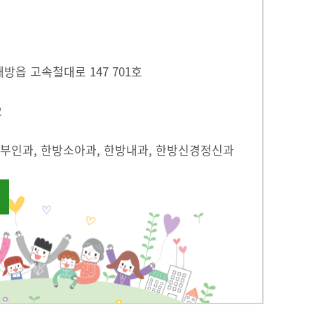
방읍 고속철대로 147 701호
2
부인과, 한방소아과, 한방내과, 한방신경정신과