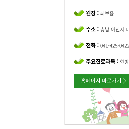
원장 :
최보윤
주소 :
충남 아산시 배
전화 :
041-425-042
주요진료과목 :
한방
홈페이지 바로가기