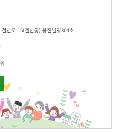
철산로 15(철산동) 웅진빌딩304호
7
원