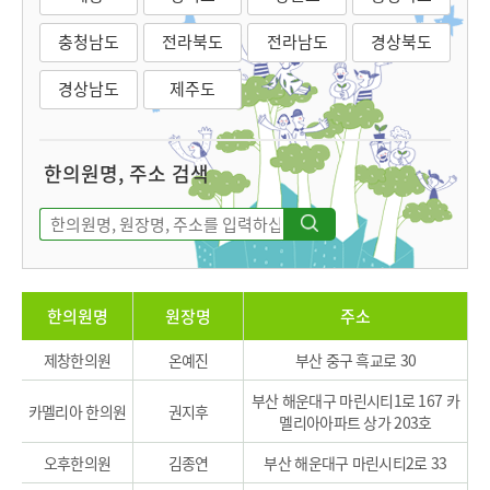
충청남도
전라북도
전라남도
경상북도
경상남도
제주도
한의원명, 주소 검색
한의원명
원장명
주소
제창한의원
온예진
부산 중구 흑교로 30
부산 해운대구 마린시티1로 167 카
카멜리아 한의원
권지후
멜리아아파트 상가 203호
오후한의원
김종연
부산 해운대구 마린시티2로 33