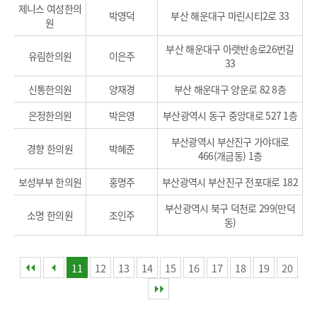
제니스 여성한의
박영덕
부산 해운대구 마린시티2로 33
원
부산 해운대구 아랫반송로26번길
유림한의원
이은주
33
신통한의원
양재경
부산 해운대구 양운로 82 8층
은정한의원
박은영
부산광역시 동구 중앙대로 527 1층
부산광역시 부산진구 가야대로
경향 한의원
박혜준
466(개금동) 1층
보성부부 한의원
홍명주
부산광역시 부산진구 전포대로 182
부산광역시 북구 덕천로 299(만덕
소명 한의원
조인주
동)
11
12
13
14
15
16
17
18
19
20