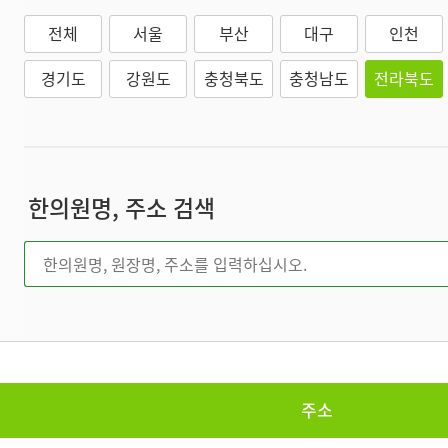
전체
서울
부산
대구
인천
경기도
강원도
충청북도
충청남도
전라북도
한의원명, 주소 검색
주소