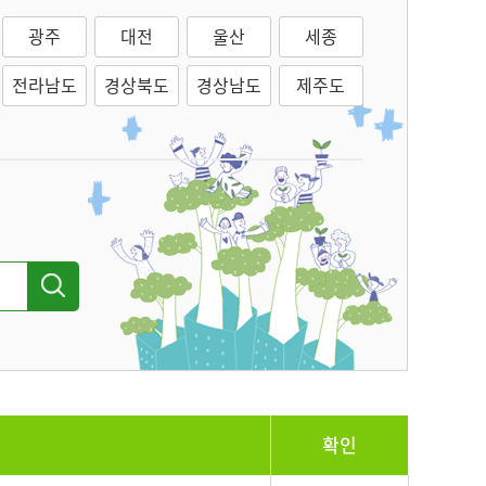
광주
대전
울산
세종
전라남도
경상북도
경상남도
제주도
확인