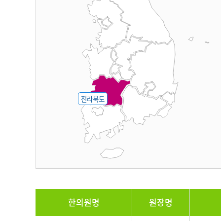
전라북도
한의원명
원장명