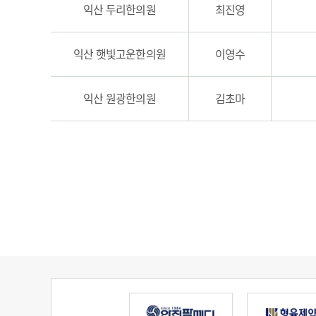
익산 두리한의원
최진영
익산 햇빛고운한의원
이영수
익산 원광한의원
김초마
맨끝