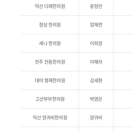
익산 다래한의원
윤정안
청담 한의원
엄재연
세나 한의원
이희정
전주 전동한의원
이해자
대야 형제한의원
김세현
고산부부한의원
박영은
익산 양귀비한의원
양귀비