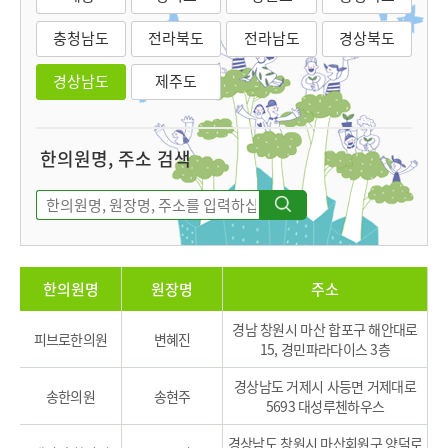
충청남도
전라북도
전라남도
경상북도
경상남도
제주도
한의원명, 주소 검색
한의원명
원장명
주소
경남 창원시 마산 합포구 해안대로
피브로한의원
변혜진
15, 경민파라다이스 3층
경상남도 거제시 사등면 거제대로
송한의원
송현주
5693 대성루첸하우스
경상남도 창원시 마산회원구 양덕로