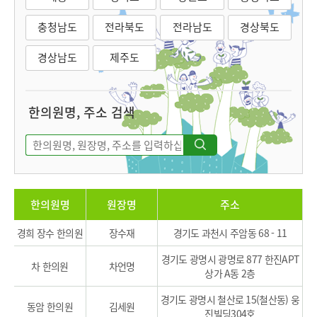
충청남도
전라북도
전라남도
경상북도
경상남도
제주도
한의원명, 주소 검색
한의원명
원장명
주소
경희 장수 한의원
장수재
경기도 과천시 주암동 68 - 11
경기도 광명시 광명로 877 한진APT
차 한의원
차언명
상가 A동 2층
경기도 광명시 철산로 15(철산동) 웅
동암 한의원
김세원
진빌딩304호