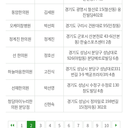
경기도 광명시 철산로 15(철산동) 웅
동암한의원
김세원
진빌딩402호
오케이참병원
박선희
경기도 구리시 건원대로 95(인창동)
경기도 군포시 산본천로 43-6(산본
정계진 한의원
정계진
동) 한숲스포츠센터 2층
경기도 성남시 분당구 성남대로
선 한의원
정호선
926(야탑동) 분당메트로빌딩 6층
경기도 성남시 분당구 성남대로331
하늘마음한의원
고진식
번길 3-9 백궁프라자3차 4층
경기도 성남시 수정구 수정로 130
선재한의원
박선영
창도빌딩 4층
청담아이누리한
경기도 성남시 정자일로 198번길
신현숙
의원 분당점
15(정자동) 302호
1
2
3
4
5
6
7
8
9
10