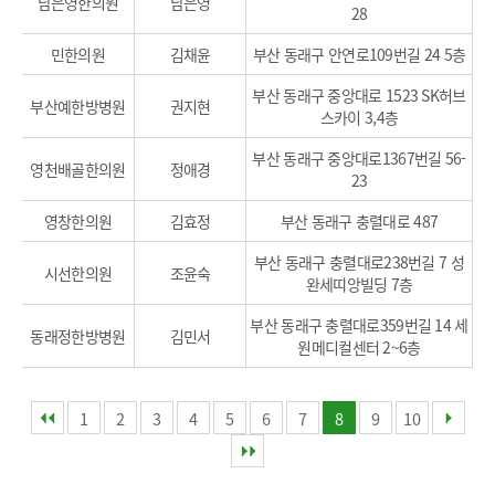
남은영한의원
남은영
28
민한의원
김채윤
부산 동래구 안연로109번길 24 5층
부산 동래구 중앙대로 1523 SK허브
부산예한방병원
권지현
스카이 3,4층
부산 동래구 중앙대로1367번길 56-
영천배골한의원
정애경
23
영창한의원
김효정
부산 동래구 충렬대로 487
부산 동래구 충렬대로238번길 7 성
시선한의원
조윤숙
완세띠앙빌딩 7층
부산 동래구 충렬대로359번길 14 세
동래정한방병원
김민서
원메디컬센터 2~6층
1
2
3
4
5
6
7
8
9
10