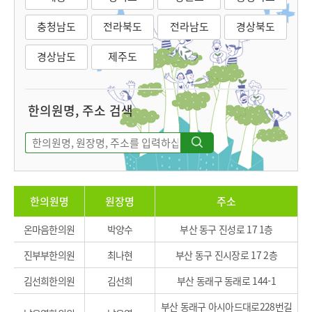
충청남도
전라북도
전라남도
경상북도
경상남도
제주도
한의원명, 주소 검색
한의원명
원장명
주소
온마음한의원
박양수
부산 동구 진성로 17 1층
진부부한의원
최나현
부산 동구 진시장로 17 2층
김선희한의원
김선희
부산 동래구 동래로 144-1
부산 동래구 아시아드대로228번길