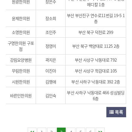
원광한의원
장은수
메디칼 1층
부산 부산진구 연수로11번길 19-5 1
윤제한의원
장소희
층
소명한의원
조인주
부산 북구 덕천로 299
구명한의원 구포
정영미
부산 북구 백양대로 1125 2층
점
강림요양병원
곽지은
부산 사상구 낙동대로 792
무림한의원
이진아
부산 사상구 학감대로 105
시원한의원
김행애
부산 사하구 낙동대로 392 2층
부산 사하구 낙동대로 466 성심빌딩
바른인한의원
김인숙
6층
목록