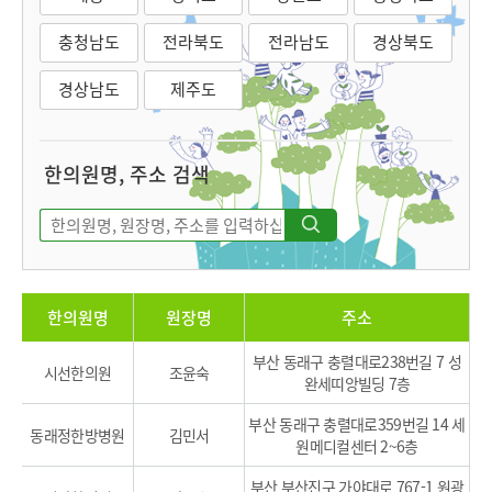
충청남도
전라북도
전라남도
경상북도
경상남도
제주도
한의원명, 주소 검색
한의원명
원장명
주소
부산 동래구 충렬대로238번길 7 성
시선한의원
조윤숙
완세띠앙빌딩 7층
부산 동래구 충렬대로359번길 14 세
동래정한방병원
김민서
원메디컬센터 2~6층
부산 부산진구 가야대로 767-1 원광